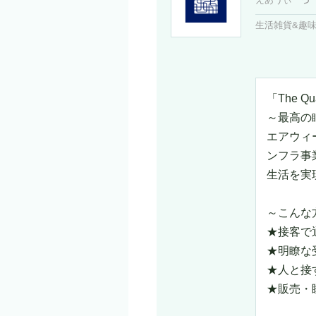
生活雑貨&趣
「The Q
～最高の
エアウィ
ンフラ事
生活を実
～こんな
★接客で
★明瞭な
★人と接
★販売・