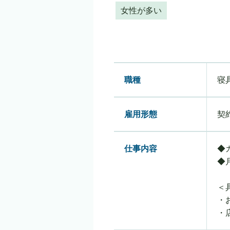
女性が多い
職種
寝
雇用形態
契
仕事内容
◆
◆
＜
・
・