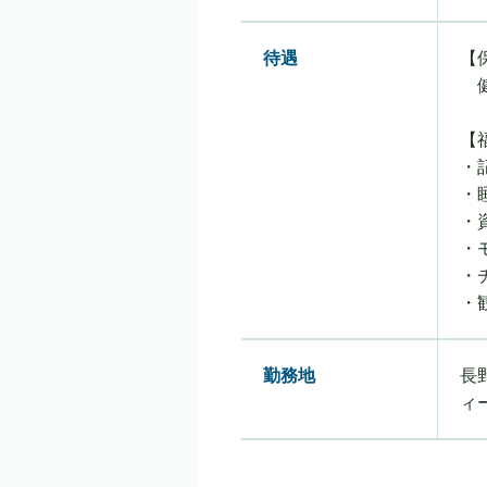
待遇
【
健
【
・
・
・
・
・
・
勤務地
長
ィ