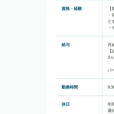
資格・経験
【
・
と
・
給与
月給
【
3
パ
勤務時間
9:
休日
年
週