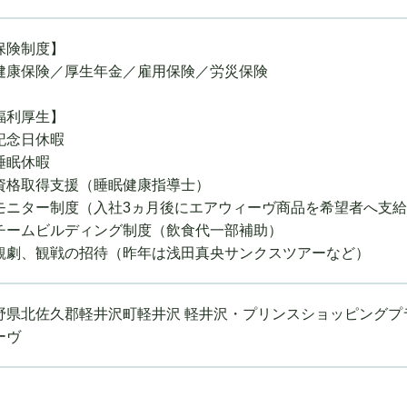
保険制度】
康保険／厚生年金／雇用保険／労災保険
福利厚生】
記念日休暇
睡眠休暇
資格取得支援（睡眠健康指導士）
モニター制度（入社3ヵ月後にエアウィーヴ商品を希望者へ支
チームビルディング制度（飲食代一部補助）
観劇、観戦の招待（昨年は浅田真央サンクスツアーなど）
野県北佐久郡軽井沢町軽井沢 軽井沢・プリンスショッピングプラ
ーヴ